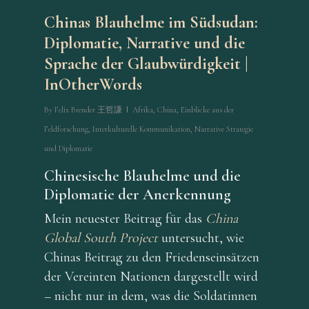
Chinas Blauhelme im Südsudan:
Diplomatie, Narrative und die
Sprache der Glaubwürdigkeit |
InOtherWords
By
Felix Brender 王哲謙
Afrika
,
China
,
Einblicke aus der
Feldforschung
,
Interkulturelle Kommunikation
,
Narrative Strategie
und Diplomatie
Chinesische Blauhelme und die
Diplomatie der Anerkennung
Mein neuester Beitrag für das
China
Global South Project
untersucht, wie
Chinas Beitrag zu den Friedenseinsätzen
der Vereinten Nationen dargestellt wird
– nicht nur in dem, was die Soldatinnen