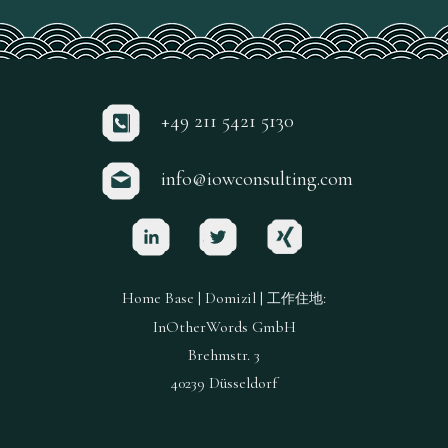
+49 211 5421 5130
info@iowconsulting.com
Home Base | Domizil |
:
工作住地
InOtherWords GmbH
Brehmstr. 3
40239 Düsseldorf