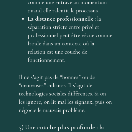
comme une entrave au momentum
services
quand elle ralentit le processus.
La distance professionnelle
: la
blog
séparation stricte entre privé et
français
professionnel peut être vécue comme
froide dans un contexte où la
English
relation est une couche de
Deutsch
fonctionnement.
français
Il ne s’agit pas de “bonnes” ou de
正體中文
“mauvaises” cultures. Il s’agit de
简体中文
technologies sociales différentes. Si on
les ignore, on lit mal les signaux, puis on
négocie le mauvais problème.
5) Une couche plus profonde : la