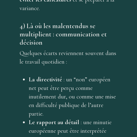
variance.
4) Là où les malentendus se
multiplient : communication et
décision
Quelques écarts reviennent souvent dans
le travail quotidien :
La directivité
: un “non” européen
net peut être perçu comme
inutilement dur, ou comme une mise
en difficulté publique de l’autre
partie.
Le rapport au détail
: une minutie
acceuil
européenne peut être interprétée
à propos