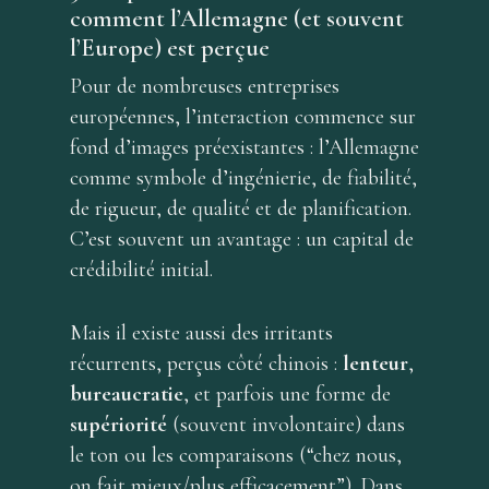
comment l’Allemagne (et souvent
l’Europe) est perçue
Pour de nombreuses entreprises
européennes, l’interaction commence sur
fond d’images préexistantes : l’Allemagne
comme symbole d’ingénierie, de fiabilité,
de rigueur, de qualité et de planification.
C’est souvent un avantage : un capital de
crédibilité initial.
Mais il existe aussi des irritants
récurrents, perçus côté chinois :
lenteur
,
bureaucratie
, et parfois une forme de
supériorité
(souvent involontaire) dans
le ton ou les comparaisons (“chez nous,
on fait mieux/plus efficacement”). Dans