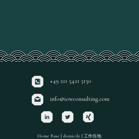
+49 211 5421 5130
info@iowconsulting.com
Home Base | domicile |
:
工作住地