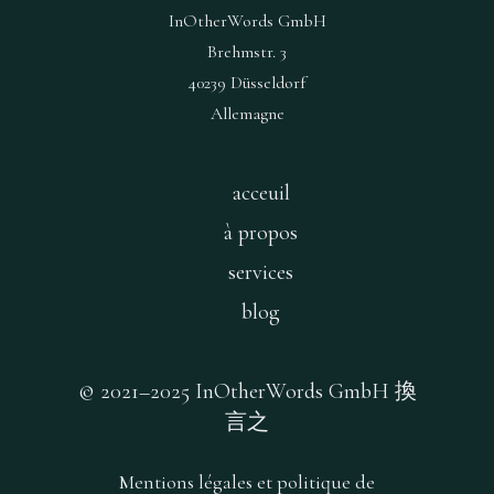
InOtherWords GmbH
Brehmstr. 3
40239 Düsseldorf
Allemagne
acceuil
à propos
services
blog
© 2021–2025 InOtherWords GmbH
換
言之
Mentions légales et politique de